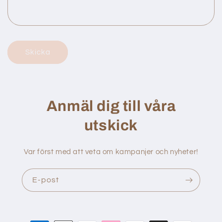
r
m
u
l
Skicka
ä
r
Anmäl dig till våra
utskick
Var först med att veta om kampanjer och nyheter!
E-post
Betalningsmetoder