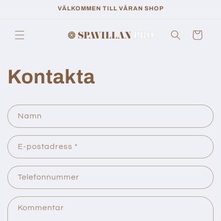
vidare
VÄLKOMMEN TILL VÅRAN SHOP
till
innehåll
Varukorg
Kontakta
K
Namn
o
n
E-postadress
*
t
a
k
Telefonnummer
t
f
Kommentar
o